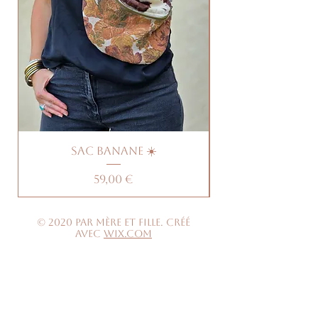
Sac banane ☀️
Prix
59,00 €
© 2020 par Mère et Fille. Créé
avec
Wix.com