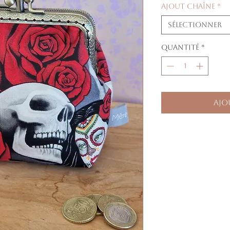
Ajout chaîne
*
Sélectionner
Quantité
*
Ajo