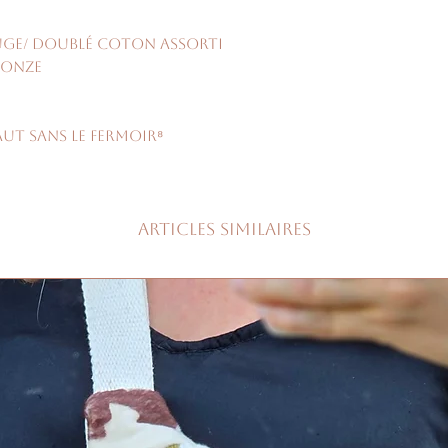
uge/ doublé coton assorti
ronze
aut sans le fermoir⁸
Articles similaires