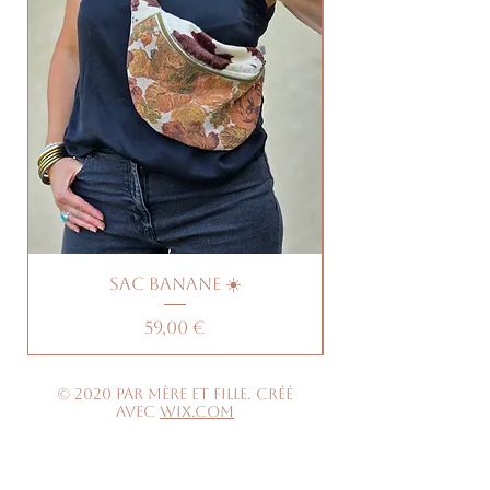
Sac banane ☀️
Prix
59,00 €
© 2020 par Mère et Fille. Créé
avec
Wix.com