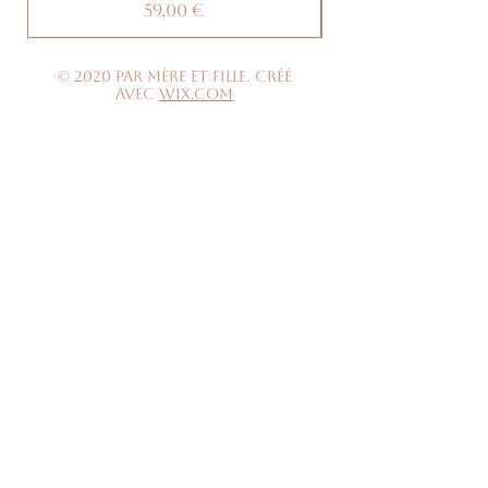
Prix
59,00 €
© 2020 par Mère et Fille. Créé
avec
Wix.com