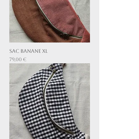
Sac Banane XL
Prix
79,00 €