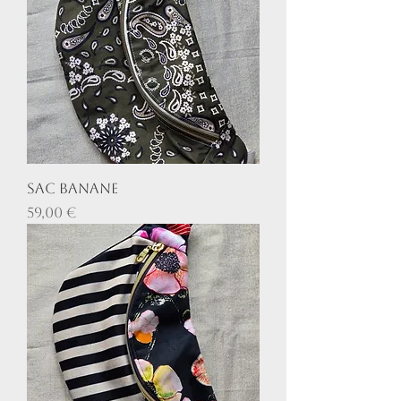
Sac banane
Prix
59,00 €