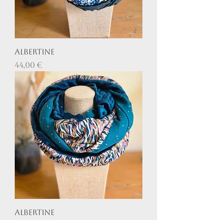
Albertine
Prix
44,00 €
Albertine