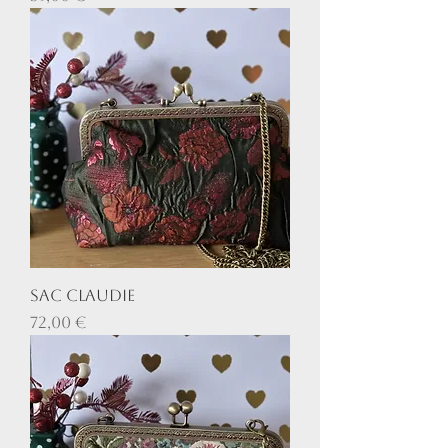
Sac Claudie
Prix
72,00 €