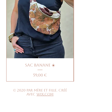
Sac banane ☀️
Prix
59,00 €
© 2020 par Mère et Fille. Créé
avec
Wix.com