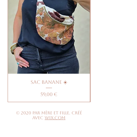
Sac banane ☀️
Prix
59,00 €
© 2020 par Mère et Fille. Créé
avec
Wix.com