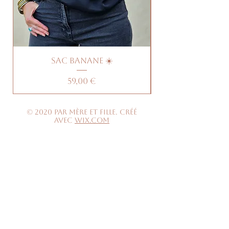
Sac banane ☀️
Prix
59,00 €
© 2020 par Mère et Fille. Créé
avec
Wix.com