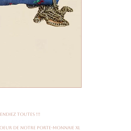
endiez toutes !!!
soeur de notre porte-monnaie XL