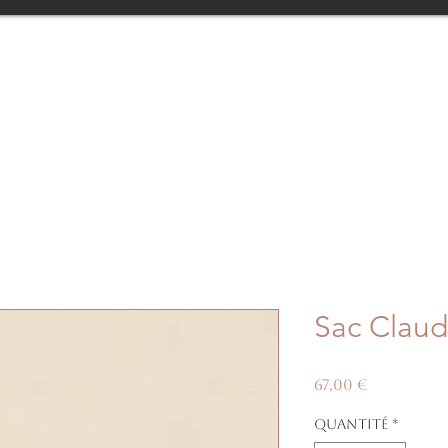
Sac Claud
Prix
67,00 €
Quantité
*