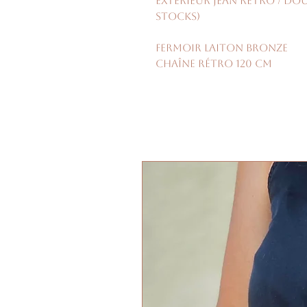
Extérieur jean rétro / do
stocks)
fermoir laiton bronze
chaîne rétro 120 cm