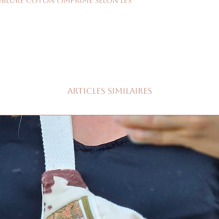
ublure coton ( imprimé selon les
Articles similaires